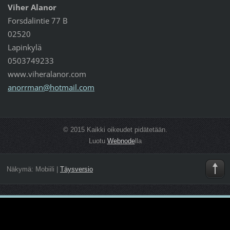
Viher Alanor
Forsdalintie 77 B
02520
Lapinkylä
0503749233
www.viheralanor.com
anorrman
@hotmail
.com
© 2015 Kaikki oikeudet pidätetään.
Luotu
Webnode
lla
Näkymä:
Mobiili
|
Täysversio