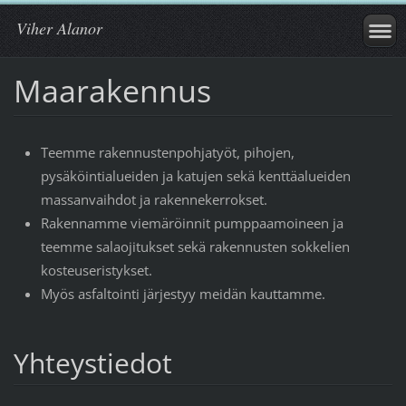
Viher Alanor
Maarakennus
Teemme rakennustenpohjatyöt, pihojen,
pysäköintialueiden ja katujen sekä kenttäalueiden
massanvaihdot ja rakennekerrokset.
Rakennamme viemäröinnit pumppaamoineen ja
teemme salaojitukset sekä rakennusten sokkelien
kosteuseristykset.
Myös asfaltointi järjestyy meidän kauttamme.
Yhteystiedot