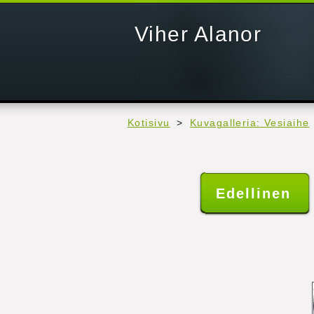
Viher Alanor
Kotisivu
>
Kuvagalleria: Vesiaihe
Edellinen