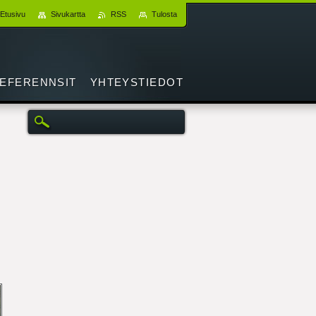
Etusivu
Sivukartta
RSS
Tulosta
EFERENNSIT
YHTEYSTIEDOT